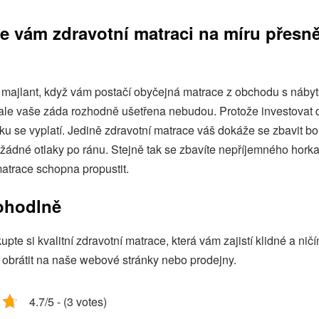
e vám zdravotní matraci na míru přesn
t majlant, když vám postačí obyčejná matrace z obchodu s náb
, ale vaše záda rozhodně ušetřena nebudou. Protože investovat
ku se vyplatí. Jedině zdravotní matrace váš dokáže se zbavit bol
žádné otlaky po ránu. Stejně tak se zbavíte nepříjemného horka
 matrace schopna propustit.
ohodlně
upte si kvalitní
zdravotní matrace
, která vám zajistí klidné a ni
e obrátit na naše webové stránky nebo prodejny.
4.7/5 - (3 votes)