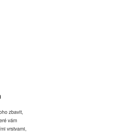
m
oho zbavit,
teré vám
mi vrstvami,