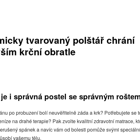
icky tvarovaný polštář chrání
ším krční obratle
 je i správná postel se správným rošte
ánu po probuzení bolí neuvěřitelně záda a krk? Potřebujete se t
níze na drahé terapie? Pak zvolte kvalitní zdravotní matrace, k
 nerušený spánek a navíc vám od bolesti pomůže svými speciální
působí vašemu tělu.