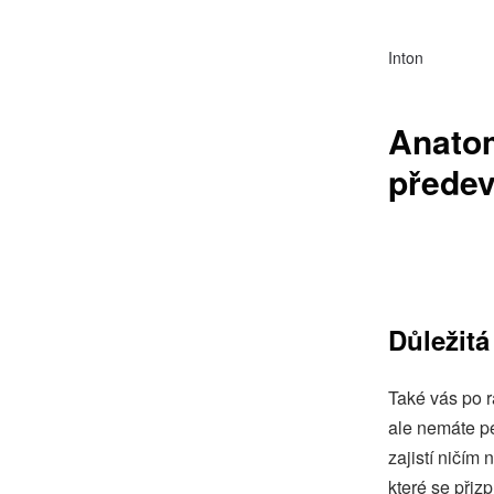
Inton
Anatom
předev
Důležitá
Také vás po r
ale nemáte pe
zajistí ničím
které se přiz