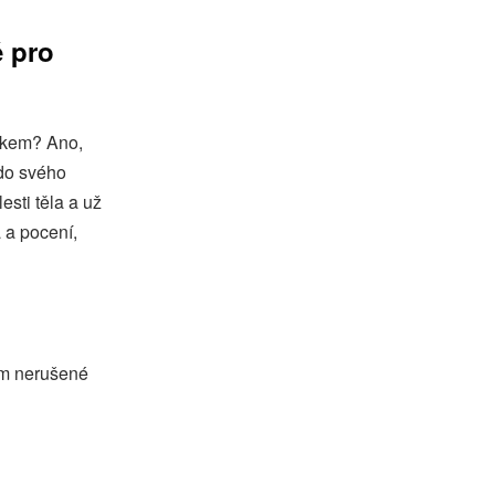
ě pro
ytkem? Ano,
 do svého
esti těla a už
 a pocení,
čím nerušené