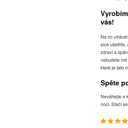
Vyrobím
vás!
Na co utráce
sice ušetříte
zdraví a spán
nebudete mít 
které je tato
Spěte p
Neváhejte a k
noci. Stačí s