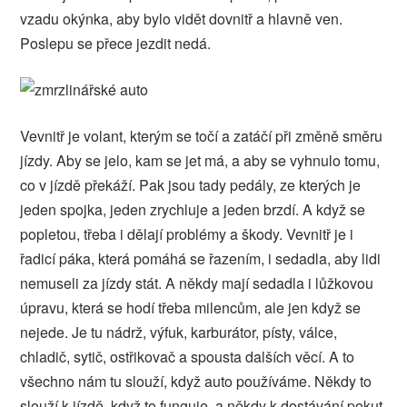
vzadu okýnka, aby bylo vidět dovnitř a hlavně ven.
Poslepu se přece jezdit nedá.
Vevnitř je volant, kterým se točí a zatáčí při změně směru
jízdy. Aby se jelo, kam se jet má, a aby se vyhnulo tomu,
co v jízdě překáží.
Pak jsou tady pedály, ze kterých je
jeden spojka, jeden zrychluje a jeden brzdí. A když se
popletou, třeba i dělají problémy a škody.
Vevnitř je i
řadicí páka, která pomáhá se řazením, i sedadla, aby lidi
nemuseli za jízdy stát. A někdy mají sedadla i lůžkovou
úpravu, která se hodí třeba milencům, ale jen když se
nejede.
Je tu nádrž, výfuk, karburátor, písty, válce,
chladič, sytič, ostřikovač a spousta dalších věcí.
A to
všechno nám tu slouží, když auto používáme. Někdy to
slouží k jízdě, když to funguje, a někdy k dostávání pokut,