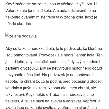
Když začneme od země, jsou to většinou čtyři kola. U
Velorexu ale jenom tři kola. A u auta odstaveného na
nekontrolovaném místě třeba taky žádná kola, když je
někdo ukradne.
Aby se ta kola nerozkutálela, je tu podvozek, ke kterému
jsou přimontovaná. Podvozek ale nedrží jenom kola. Ten
je i od toho, aby cestující nedřeli za jízdy svými zadními
partiemi o vozovku, aby se nevytrousil motor nebo odtud
nevypadlo něco jiné.
Na podvozek je namontovaná
kapota. Ta chrání to, co je pod ní, před počasím a zloději,
vandaly a jiným rizikem. Kapota ale nejen chrání, ale
taky rezaví. Když nejde o Trabanta z nerezavějícího
bakelitu. A tak se musí nalakovat a udržovat.
Vepředu a
vzadu jsou na kapotě světla a vepředu, po stranách a