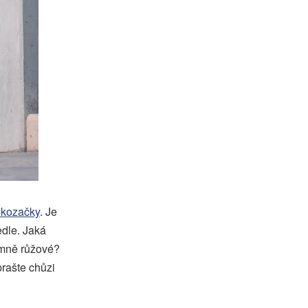
 kozačky
. Je
edle. Jaká
emně růžové?
rašte chůzi