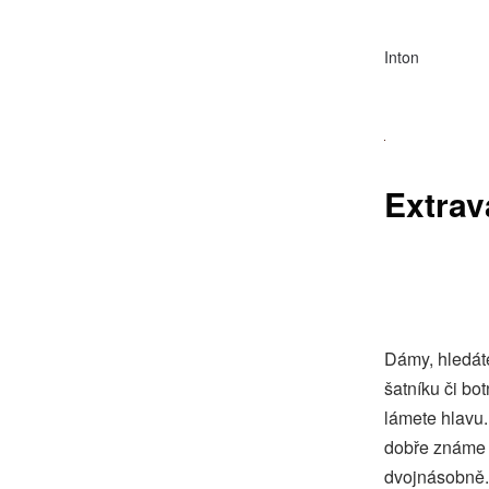
Inton
Extrav
Dámy, hledáte
šatníku či bo
lámete hlavu.
dobře známe t
dvojnásobně. 