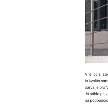
Víte, co z la
to kvalita sa
barva je pro
Já sáhla po 
na podpadcích