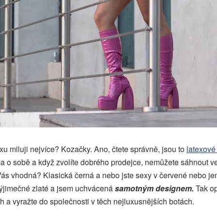
texu miluji nejvíce? Kozačky. Ano, čtete správně, jsou to
latexové
ma o sobě a když zvolíte dobrého prodejce, nemůžete sáhnout v
 Vás vhodná? Klasická černá a nebo jste sexy v červené nebo j
výjimečné zlaté a jsem uchvácená
samotným designem.
Tak op
 a vyražte do společnosti v těch nejluxusnějších botách.