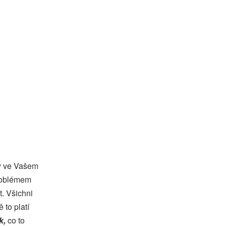
ky ve Vašem
problémem
t. Všichni
 to platí
k,
co to