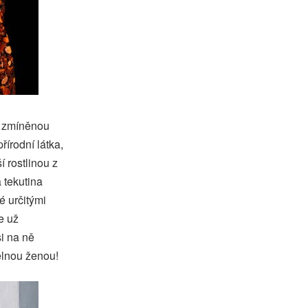
iž zmíněnou
řírodní látka,
í rostlinou z
 tekutina
é určitými
e už
i na ně
telnou ženou!