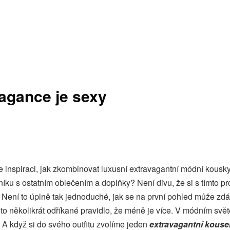
agance je sexy
 inspiraci, jak zkombinovat luxusní extravagantní módní kous
tníku s ostatním oblečením a doplňky? Není divu, že si s tímto 
 Není to úplně tak jednoduché, jak se na první pohled může zdá
o několikrát odříkané pravidlo, že méně je více. V módním světě
A když si do svého outfitu zvolíme jeden
extravagantní kouse