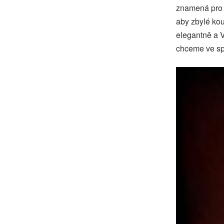
znamená pro d
aby zbylé kou
elegantně a V
chceme ve spo