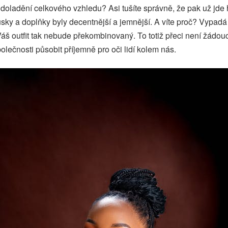
oladění celkového vzhledu? Asi tušíte správně, že pak už jde h
sky a doplňky byly decentnější a jemnější. A víte proč? Vypadá 
áš outfit tak nebude překombinovaný. To totiž přeci není žádouc
lečnosti působit příjemně pro oči lidí kolem nás.