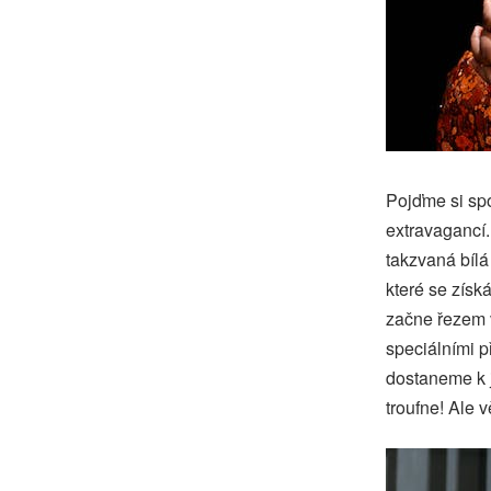
Pojďme si spo
extravagancí.
takzvaná bílá
které se získ
začne řezem v
speciálními p
dostaneme k 
troufne! Ale v