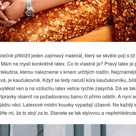
lečně přiblížit jeden zajímavý materiál, který se skvěle pojí s j
 Mám na mysli konkrétně latex. Co to vlastně je? Pravý latex je p
 tekutina, kterou nalezneme v kmeni určitých rostlin. Nejznámějš
ává, je kaučukovník. Když se tedy naruší kůra kaučukovníku, bílá
ytékat ven a na vzduchu latex velice rychle zasychá. Dá se tak
řípravky obarvit na požadovanou barvu či přímo odstín. A nyní s
jádru věci. Latexové módní kousky vypadají úžasně. Ne každý s
ěřte mi, že to stojí za to. Stanete se tak stylovou a nepřehlédnu