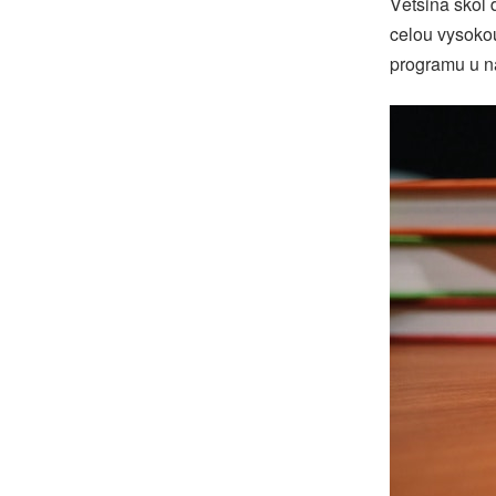
Většina škol d
celou vysokou
programu u nás