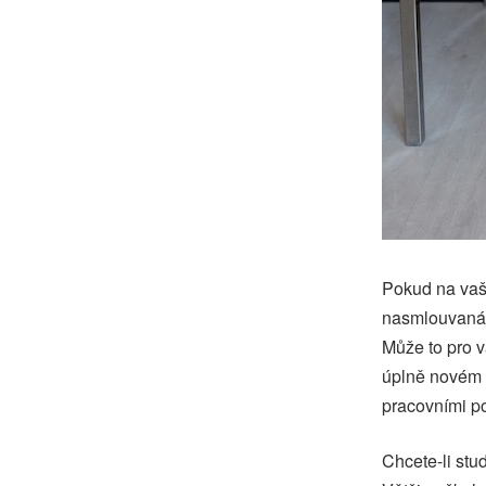
Pokud na vaší
nasmlouvaná i
Může to pro v
úplně novém p
pracovními p
Chcete-li st