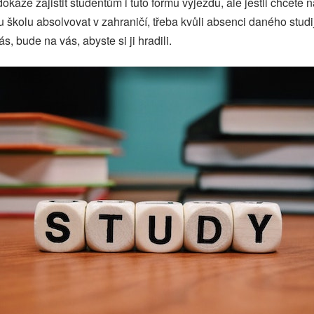
okáže zajistit studentům i tuto formu výjezdu, ale jestli chcete 
 školu absolvovat v zahraničí, třeba kvůli absenci daného studi
, bude na vás, abyste si ji hradili.