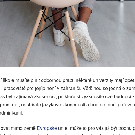
 škole musíte plnit odbornou praxi, některé univerzity mají opět
 pracoviště pro její plnění v zahraničí. Většinou se jedná o ze
ás být zajímavá zkušenost, při které si vyzkoušíte své budoucí 
rostředí, nasbíráte jazykové zkušenosti a budete moci porovná
odmínkami.
udovat mimo země
Evropské
unie, může to pro vás již být trochu 