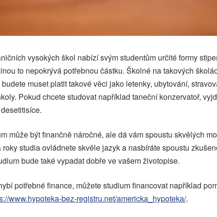
ničních vysokých škol nabízí svým studentům určité formy stipe
inou to nepokrývá potřebnou částku. Školné na takových školá
 budete muset platit takové věci jako letenky, ubytování, stravová
koly. Pokud chcete studovat například taneční konzervatoř, vyjd
desetitisíce.
um může být finančně náročné, ale dá vám spoustu skvělých mo
roky studia ovládnete skvěle jazyk a nasbíráte spoustu zkušeno
tudium bude také vypadat dobře ve vašem životopise.
ybí potřebné finance, můžete studium financovat například po
ps://www.hypoteka-bez-registru.net/americka_hypoteka/
.