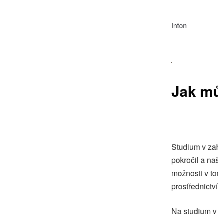
Inton
Jak mů
Studium v zah
pokročil a na
možnosti v t
prostřednictv
Na studium v