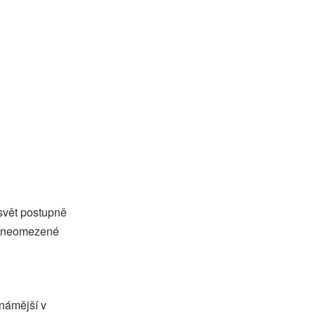
 svět postupně
ěř neomezené
námější v