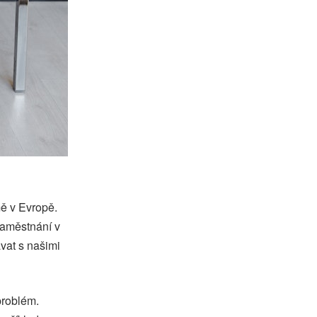
mě v Evropě.
zaměstnání v
vat s našimi
problém.