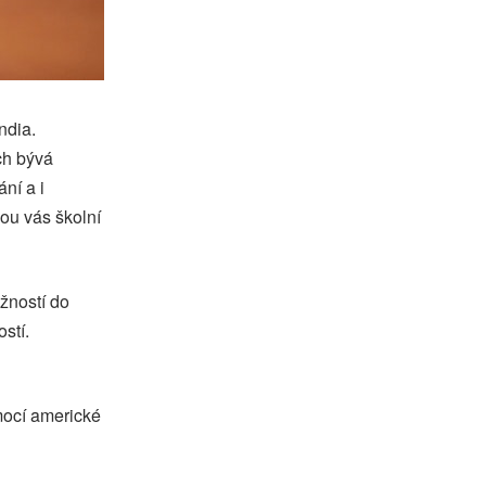
ndia.
ch bývá
ní a i
ou vás školní
žností do
stí.
mocí americké