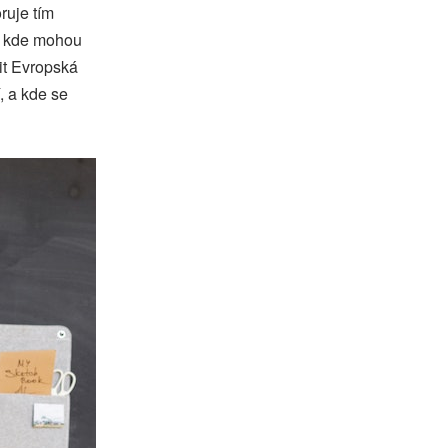
ruje tím
í, kde mohou
it Evropská
, a kde se