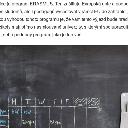
ice je program ERASMUS. Ten zaštituje Evropská unie a podpo
n studentů, ale i pedagogů vycestovat v rámci EU do zahranič
kou výhodou tohoto programu je, že vám tento výjezd bude hrad
školy mají přímo nasmlouvané univerzity, s kterými spolupracují
ý, nebo podobný program, jako je ten váš.