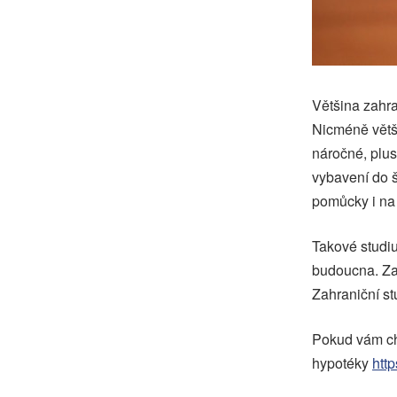
Většina zahra
Nicméně větš
náročné, plus
vybavení do š
pomůcky i na 
Takové studi
budoucna. Za 
Zahraniční s
Pokud vám ch
hypotéky
htt