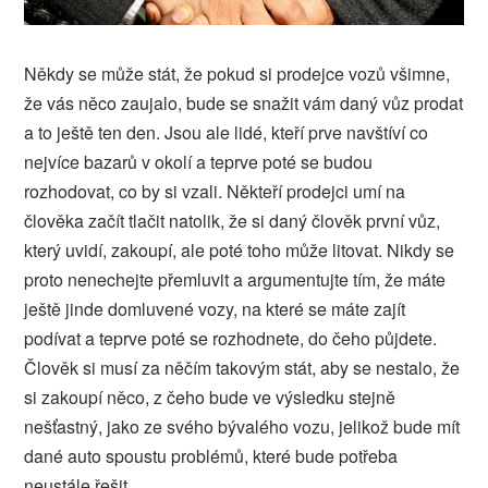
Někdy se může stát, že pokud si prodejce vozů všimne,
že vás něco zaujalo, bude se snažit vám daný vůz prodat
a to ještě ten den. Jsou ale lidé, kteří prve navštíví co
nejvíce bazarů v okolí a teprve poté se budou
rozhodovat, co by si vzali. Někteří prodejci umí na
člověka začít tlačit natolik, že si daný člověk první vůz,
který uvidí, zakoupí, ale poté toho může litovat. Nikdy se
proto nenechejte přemluvit a argumentujte tím, že máte
ještě jinde domluvené vozy, na které se máte zajít
podívat a teprve poté se rozhodnete, do čeho půjdete.
Člověk si musí za něčím takovým stát, aby se nestalo, že
si zakoupí něco, z čeho bude ve výsledku stejně
nešťastný, jako ze svého bývalého vozu, jelikož bude mít
dané auto spoustu problémů, které bude potřeba
neustále řešit.