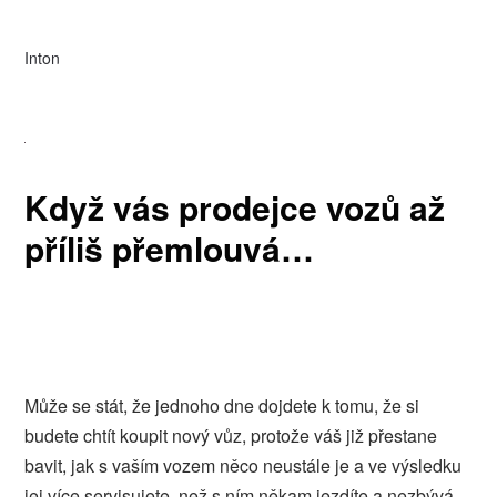
Inton
Když vás prodejce vozů až
příliš přemlouvá…
Může se stát, že jednoho dne dojdete k tomu, že si
budete chtít koupit nový vůz, protože váš již přestane
bavit, jak s vaším vozem něco neustále je a ve výsledku
jej více servisujete, než s ním někam jezdíte a nezbývá