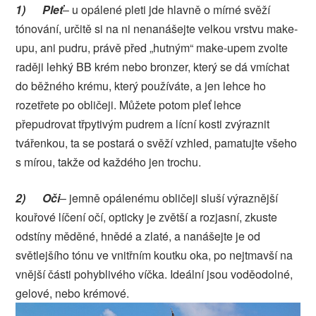
1)
Pleť
– u opálené pleti jde hlavně o mírné svěží
tónování, určitě si na ni nenanášejte velkou vrstvu make-
upu, ani pudru, právě před „hutným“ make-upem zvolte
raději lehký BB krém nebo bronzer, který se dá vmíchat
do běžného krému, který používáte, a jen lehce ho
rozetřete po obličeji. Můžete potom pleť lehce
přepudrovat třpytivým pudrem a lícní kosti zvýraznit
tvářenkou, ta se postará o svěží vzhled, pamatujte všeho
s mírou, takže od každého jen trochu.
2)
Oči
– jemně opálenému obličeji sluší výraznější
kouřové líčení očí, opticky je zvětší a rozjasní, zkuste
odstíny měděné, hnědé a zlaté, a nanášejte je od
světlejšího tónu ve vnitřním koutku oka, po nejtmavší na
vnější části pohyblivého víčka. Ideální jsou voděodolné,
gelové, nebo krémové.