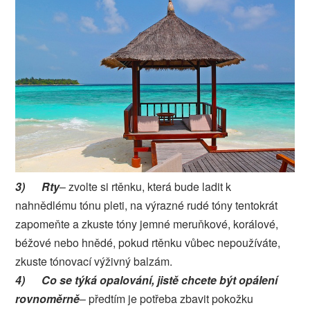
3)
Rty
– zvolte si rtěnku, která bude ladit k
nahnědlému tónu pleti, na výrazné rudé tóny tentokrát
zapomeňte a zkuste tóny jemné meruňkové, korálové,
béžové nebo hnědé, pokud rtěnku vůbec nepoužíváte,
zkuste tónovací výživný balzám.
4)
Co se týká opalování, jistě chcete být opálení
rovnoměrně
– předtím je potřeba zbavit pokožku