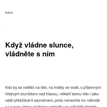
Inton
Když vládne slunce,
vládněte s ním
Kdo by se netěšil na léto, na hrátky ve vodě, s příjemným
hřejivým sluníčkem nad hlavou, někteří berou léto i jako
větší příležitost k seznámení, proto nenechte nic náhodě
a i o svou lehce opálenou pokožku se náležitě starejte,