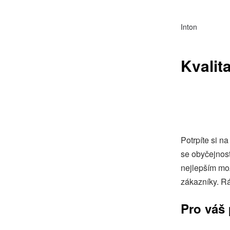
Inton
Kvalit
Potrpíte si n
se obyčejnost
nejlepším mož
zákazníky. Rá
Pro váš