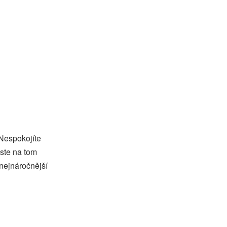
 Nespokojíte
jste na tom
 nejnáročnější