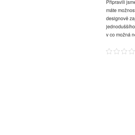
Připravili js
máte možnost
designově zaj
jednoduššího
v co možná n