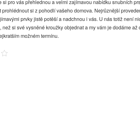
me si pro vás přehlednou a velmi zajímavou nabídku snubních prs
 prohlédnout si z pohodlí vašeho domova. Nejrůznější proveden
ímavými prvky jistě potěší a nadchnou i vás. U nás totiž není ni
, než si své vysněné kroužky objednat a my vám je dodáme až 
ejkratším možném termínu.