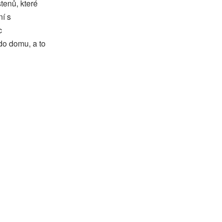
tenů, které
í s
c
do domu, a to