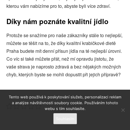
kterou vám nabízíme pro to, abyste byli více zdraví.
Díky nám poznáte kvalitní jídlo
Protože se snažíme pro naše zákazníky stále to nejlepší,
můžete se těšit na to, že díky kvalitní
krabičkové dietě
Praha
budete mít denní přísun jídla na té nejlepší úrovni.
Co víc si také můžete přát, než mí opravdu jistotu, že
vaše strava je naprosto zdravá a bez nějakých možných
chyb, kterých byste se mohli dopustit při jejich přípravě?
Tento web používá k poskytování služeb, personalizaci reklam
a analýze návštěvnosti soubory cookie. Používáním tohoto
webu s tím souhlasíte.
Souhlasím