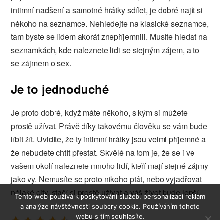
intimní nadšení a samotné hrátky sdílet, je dobré najít si
někoho na seznamce. Nehledejte na klasické seznamce,
tam byste se lidem akorát znepříjemnili. Musíte hledat na
seznamkách, kde naleznete lidi se stejným zájem, a to
se zájmem o sex.
Je to jednoduché
Je proto dobré, když máte někoho, s kým si můžete
prostě užívat. Právě díky takovému člověku se vám bude
líbit žít. Uvidíte, že ty intimní hrátky jsou velmi příjemné a
že nebudete chtít přestat. Skvělé na tom je, že se i ve
vašem okolí naleznete mnoho lidí, kteří mají stejné zájmy
jako vy. Nemusíte se proto nikoho ptát, nebo vyjadřovat
nějaké city, stačí si prostě užívat a váš život bude lepší.
Tento web používá k poskytování služeb, personalizaci reklam
a analýze návštěvnosti soubory cookie. Používáním tohoto
webu s tím souhlasíte.