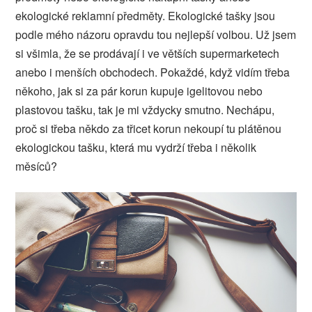
ekologické reklamní předměty. Ekologické tašky jsou
podle mého názoru opravdu tou nejlepší volbou. Už jsem
si všimla, že se prodávají i ve větších supermarketech
anebo i menších obchodech. Pokaždé, když vidím třeba
někoho, jak si za pár korun kupuje igelitovou nebo
plastovou tašku, tak je mi vždycky smutno. Nechápu,
proč si třeba někdo za třicet korun nekoupí tu plátěnou
ekologickou tašku, která mu vydrží třeba i několik
měsíců?