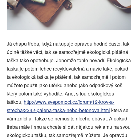
Já chápu třeba, když nakupuje opravdu hodně často, tak
úplně těžké věci, tak se samozřejmě ekologická plátěná
taška také opotřebuje. Jenomže tohle nevadí. Ekologická
taška je potom lehce recyklovatelná a navíc také, pokud
ta ekologická taška je plátěná, tak samozřejmě i potom
můžete použít jako utěrku anebo jako odpadkový koš,
který potom také vyhodíte. Ano, s tou ekologickou
taškou,
http://www.svepomoci.cz/forum/12-krov-a-
strecha/2342-palena-taska-nebo-betonova.html
která se
vám zničila. Takže se nemusíte ničeho obávat. A pokud
třeba máte firmu a chcete si dát nějakou reklamu na svou
ekologickou tašku, tak samozřejmě můžete. Je opravdu