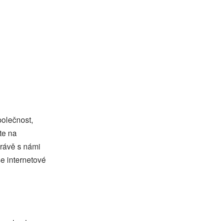
olečnost,
te na
právě s námi
e internetové