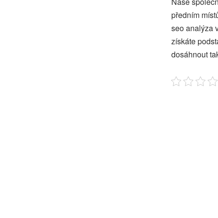
Naše společno
předním místů
seo analýza
v
získáte podst
dosáhnout tak