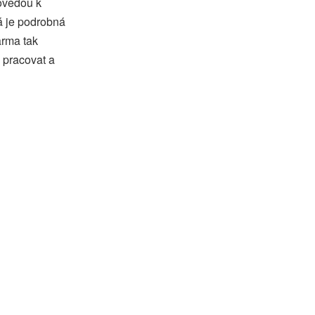
povedou k
á je podrobná
arma tak
 pracovat a