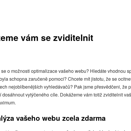
me vám se zviditelnit
te se o možnosti optimalizace vašeho webu? Hledáte vhodnou sp
byla schopna zaručeně pomoci? Chcete mít jistotu, že se ocitne
tech nejoblíbenějších vyhledávačů? Pak jsme přesvědčeni, že 
 dosáhnout vytýčeného cíle. Dokážeme vám totiž zviditelnit vaš
aximum.
lýza vašeho webu zcela zdarma