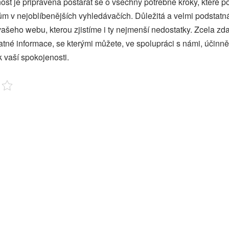
st je připravena postarat se o všechny potřebné kroky, které 
m v nejoblíbenějších vyhledávačích. Důležitá a velmi podstatn
ašeho webu, kterou zjistíme i ty nejmenší nedostatky. Zcela zd
atné informace, se kterými můžete, ve spolupráci s námi, účinně
 vaší spokojenosti.