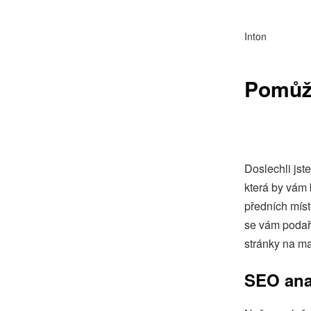
Inton
Pomůže
Doslechli js
která by vám 
předních mís
se vám podaří
stránky na m
SEO ana