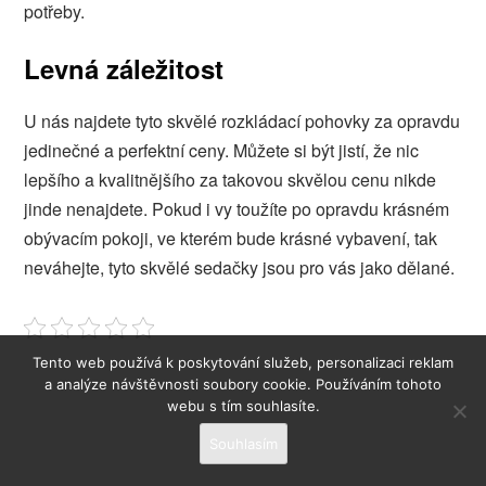
potřeby.
Levná záležitost
U nás najdete tyto skvělé rozkládací pohovky za opravdu
jedinečné a perfektní ceny. Můžete si být jistí, že nic
lepšího a kvalitnějšího za takovou skvělou cenu nikde
jinde nenajdete. Pokud i vy toužíte po opravdu krásném
obývacím pokoji, ve kterém bude krásné vybavení, tak
neváhejte, tyto skvělé sedačky jsou pro vás jako dělané.
Tento web používá k poskytování služeb, personalizaci reklam
a analýze návštěvnosti soubory cookie. Používáním tohoto
webu s tím souhlasíte.
Souhlasím