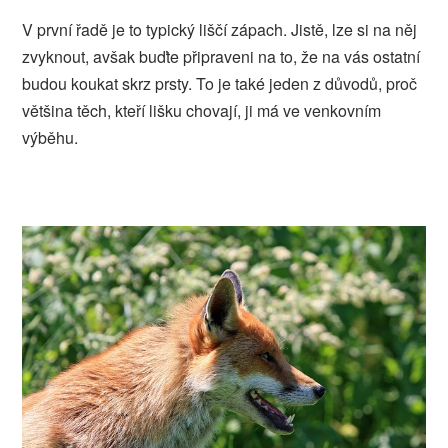
V první řadě je to typický liščí zápach. Jistě, lze si na něj
zvyknout, avšak buďte připraveni na to, že na vás ostatní
budou koukat skrz prsty. To je také jeden z důvodů, proč
většina těch, kteří lišku chovají, ji má ve venkovním
výběhu.