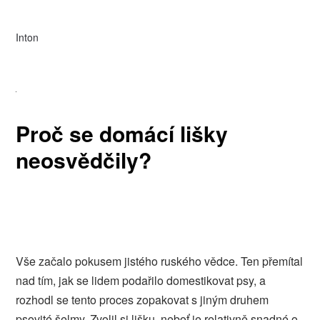
Inton
Proč se domácí lišky
neosvědčily?
Vše začalo pokusem jistého ruského vědce. Ten přemítal
nad tím, jak se lidem podařilo domestikovat psy, a
rozhodl se tento proces zopakovat s jiným druhem
psovité šelmy. Zvolil si lišku, neboť je relativně snadné o