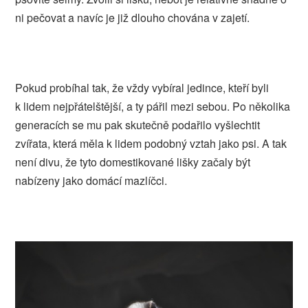
ni pečovat a navíc je již dlouho chována v zajetí.
Pokud probíhal tak, že vždy vybíral jedince, kteří byli
k lidem nejpřátelštější, a ty pářil mezi sebou. Po několika
generacích se mu pak skutečně podařilo vyšlechtit
zvířata, která měla k lidem podobný vztah jako psi. A tak
není divu, že tyto domestikované lišky začaly být
nabízeny jako domácí mazlíčci.