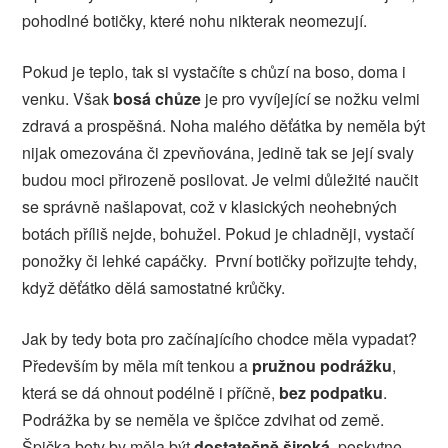
pohodlné botičky, které nohu nikterak neomezují.
Pokud je teplo, tak si vystačíte s chůzí na boso, doma i
venku. Však
bosá chůze
je pro vyvíjející se nožku velmi
zdravá a prospěšná. Noha malého děťátka by neměla být
nijak omezována či zpevňována, jedině tak se její svaly
budou moci přirozeně posilovat. Je velmi důležité naučit
se správně našlapovat, což v klasických neohebných
botách příliš nejde, bohužel. Pokud je chladněji, vystačí
ponožky či lehké capáčky. První botičky pořizujte tehdy,
když děťátko dělá samostatné krůčky.
Jak by tedy bota pro začínajícího chodce měla vypadat?
Především by měla mít tenkou a
pružnou podrážku
,
která se dá ohnout podélně i příčně,
bez podpatku
.
Podrážka by se neměla ve špičce zdvihat od země.
Špička boty by měla být
dostatečně široká
, poskytne