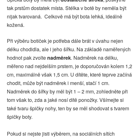
tak prstům dostatek místa. Stélka v botě by neměla být
nijak tvarovaná. Celkově má být bota lehká, ideálně
kožená.
Při výběru botiček je potřeba dále brát v úvahu nejen
délku chodidla, ale i jeho šířku. Na základě naměřených
hodnot pak zvolte
nadměrek
. Nadměrek na délku,
měřeno nad nejdelším prstem, je doporučován kolem 1,2
cm, maximálně však 1,5 cm. U dítěte, které teprve začíná
chodit, může být nadměrek i menší, stačí 1 cm.
Nadměrek do šířky by měl být 1 – 2 mm, zohledněte při
tom však to, zda a jaké nosí dítě ponožky. Všímejte si
také tvaru špičky nohy, ten by se měl shodovat s tvarem
špičky boty.
Pokud si nejste jisti výběrem, na sociálních sítích