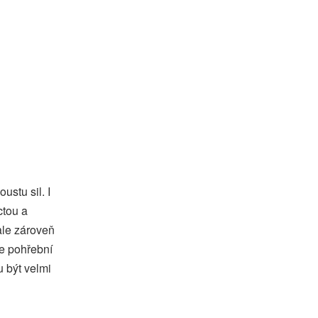
ustu sil. I
ctou a
ale zároveň
še
pohřební
u být velmi