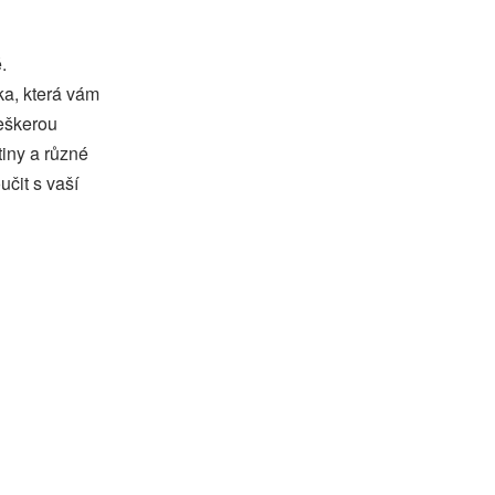
.
a, která vám
eškerou
tiny a různé
učit s vaší