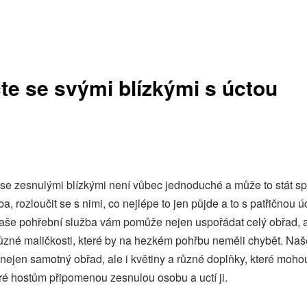
te se svými blízkými s úctou
 se zesnulými blízkými není vůbec jednoduché a může to stát spo
ba, rozloučit se s nimi, co nejlépe to jen půjde a to s patřičnou ú
aše pohřební služba vám pomůže nejen uspořádat celý obřad, 
 různé maličkosti, které by na hezkém pohřbu neměli chybět. Na
í nejen samotný obřad, ale i květiny a různé doplňky, které moho
eré hostům připomenou zesnulou osobu a uctí ji.