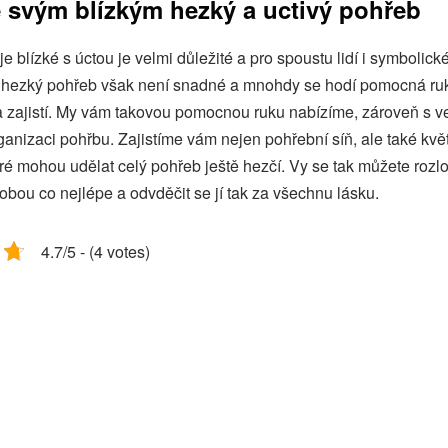
e svým blízkým hezký a uctivý pohřeb
e blízké s úctou je velmi důležité a pro spoustu lidí i symbolické
 hezký pohřeb však není snadné a mnohdy se hodí pomocná ruk
a zajistí. My vám takovou pomocnou ruku nabízíme, zároveň s v
ganizaci pohřbu. Zajistíme vám nejen pohřební síň, ale také kvě
eré mohou udělat celý pohřeb ještě hezčí. Vy se tak můžete rozlo
bou co nejlépe a odvděčit se jí tak za všechnu lásku.
4.7/5 - (4 votes)