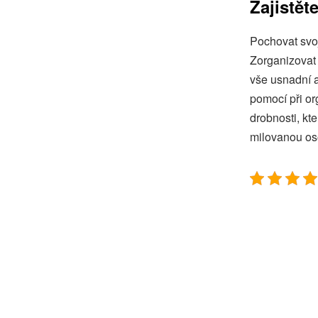
Zajistět
Pochovat svoj
Zorganizovat
vše usnadní 
pomocí při or
drobnosti, kt
milovanou oso