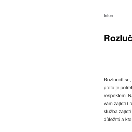
Inton
Rozluč
Rozloučit se,
proto je potře
respektem. N
vám zajistí i
služba
zajist
důležité a kt