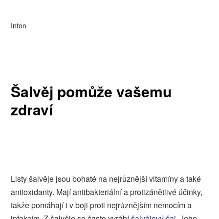
Inton
Šalvěj pomůže vašemu
zdraví
Listy šalvěje jsou bohaté na nejrůznější vitamíny a také
antioxidanty. Mají antibakteriální a protizánětlivé účinky,
takže pomáhají i v boji proti nejrůznějším nemocím a
infekcím.
Z šalvěje se často vyrábí
šalvějový čaj
. Jeho