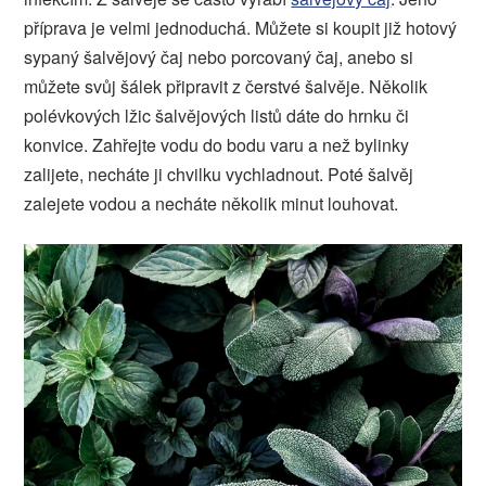
příprava je velmi jednoduchá. Můžete si koupit již hotový
sypaný šalvějový čaj nebo porcovaný čaj, anebo si
můžete svůj šálek připravit z čerstvé šalvěje. Několik
polévkových lžic šalvějových listů dáte do hrnku či
konvice. Zahřejte vodu do bodu varu a než bylinky
zalijete, necháte ji chvilku vychladnout. Poté šalvěj
zalejete vodou a necháte několik minut louhovat.