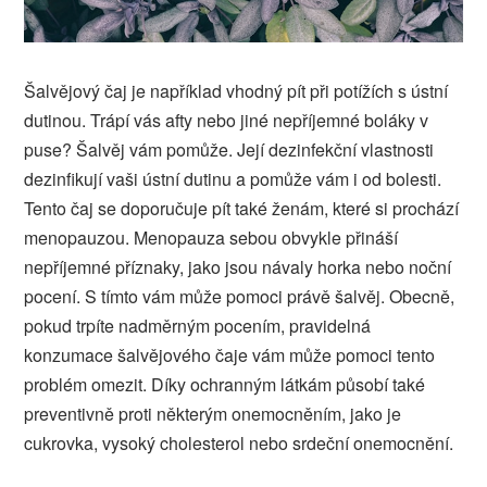
Šalvějový čaj je například vhodný pít při potížích s ústní
dutinou. Trápí vás afty nebo jiné nepříjemné boláky v
puse? Šalvěj vám pomůže. Její dezinfekční vlastnosti
dezinfikují vaši ústní dutinu a pomůže vám i od bolesti.
Tento čaj se doporučuje pít také ženám, které si prochází
menopauzou. Menopauza sebou obvykle přináší
nepříjemné příznaky, jako jsou návaly horka nebo noční
pocení. S tímto vám může pomoci právě šalvěj.
Obecně,
pokud trpíte nadměrným pocením, pravidelná
konzumace šalvějového čaje vám může pomoci tento
problém omezit.
Díky ochranným látkám působí také
preventivně proti některým onemocněním, jako je
cukrovka, vysoký cholesterol nebo srdeční onemocnění.