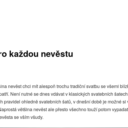
ro každou nevěstu
ina nevěst chci mít alespoň trochu tradiční svatbu se všemi blí
patří. Není nutné se dnes vdávat v klasických svatebních šatech
 pravidel ohledně svatebních šatů, v dnešní době je možné si v
Naprostá většina nevěst ale přesto všechno touží potom vypada
evěsta se vším všudy.