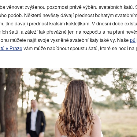
eba věnovat zvýšenou pozornost právě výběru svatebních šatů. 
ho podob. Některé nevěsty dávají přednost bohatým svatebním
em, jiné dávají přednost kratším koktejlkám. V dnešní době existu
ích šatů, a záleží tak převážně jen na rozpočtu a na přání nev
onu můžete najít svoje vysněné svatební šaty také vy. Naše
pů
tů v Praze
vám může nabídnout spoustu šatů, které se hodí na 