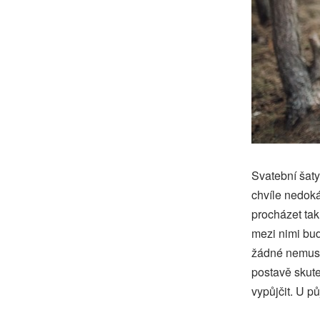
Svatební šaty
chvíle nedoká
procházet tak
mezi nimi bud
žádné nemusí 
postavě skute
vypůjčit. U p