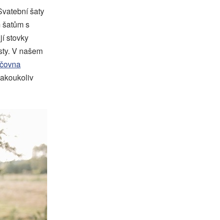
Svatební šaty
 šatům s
jí stovky
ěsty. V našem
jčovna
jakoukoliv