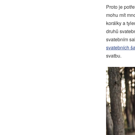
Proto je potř
mohu mít mno
korálky a tyl
druhů svatebn
svatebním sal
svatebních ša
svatbu.