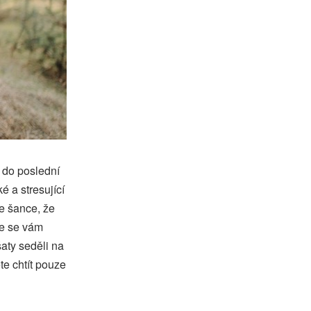
e do poslední
 a stresující
je šance, že
že se vám
aty seděli na
te chtít pouze