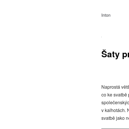
Inton
Šaty p
Naprostá větš
co ke svatbě 
společenských
v kalhotách. 
svatbě jako n