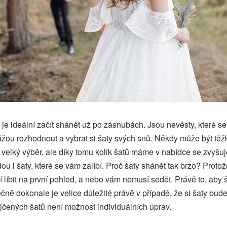
 je ideální začít shánět už po zásnubách. Jsou nevěsty, které s
žou rozhodnout a vybrat si šaty svých snů. Někdy může být těžké
 velký výběr, ale díky tomu kolik šatů máme v nabídce se zvyšu
ou i šaty, které se vám zalíbí. Proč šaty shánět tak brzo? Proto
líbit na první pohled, a nebo vám nemusí sedět. Právě to, aby š
čně dokonale je velice důležité právě v případě, že si šaty bude
ůjčených šatů není možnost individuálních úprav.