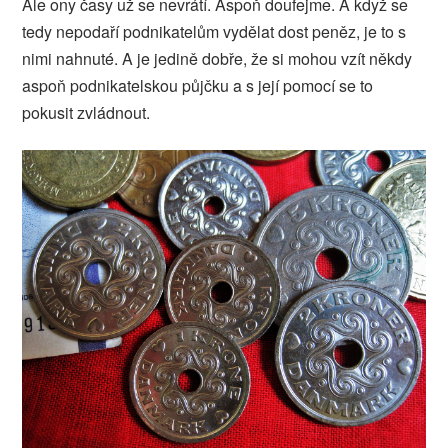
Ale ony časy už se nevrátí. Aspoň doufejme. A když se
tedy nepodaří podnikatelům vydělat dost peněz, je to s
nimi nahnuté. A je jedině dobře, že si mohou vzít někdy
aspoň podnikatelskou půjčku a s její pomocí se to
pokusit zvládnout.