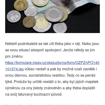
Někteří podnikatelé se tak cítí třeba jako v ráji. Nebo jsou
se svou situací alespoň spokojení. Jenže někdy se jim
pro změnu
https://formulare.mpsv.cz/oksluzby/cs/form/OZPZnPO140
101574.jsp
vůbec nedaří a pak by možná vzali zavděk i
onou dávnou, socialistickou realitou. Tedy co se peněz
týká. Protože by určitě nestáli o to, aby byl jejich majetek
výměnou za ony jistoty znárodněn a aby třeba doplatili
na svůj takzvaný buržoazní původ.