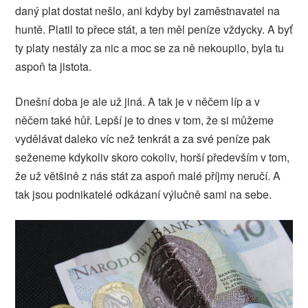
daný plat dostat nešlo, ani kdyby byl zaměstnavatel na
huntě. Platil to přece stát, a ten měl peníze vždycky. A byť
ty platy nestály za nic a moc se za ně nekoupilo, byla tu
aspoň ta jistota.
Dnešní doba je ale už jiná. A tak je v něčem líp a v
něčem také hůř. Lepší je to dnes v tom, že si můžeme
vydělávat daleko víc než tenkrát a za své peníze pak
seženeme kdykoliv skoro cokoliv, horší především v tom,
že už většině z nás stát za aspoň malé příjmy neručí. A
tak jsou podnikatelé odkázaní výlučně sami na sebe.