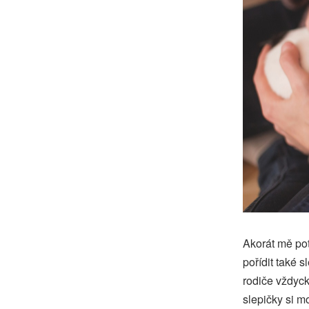
Akorát mě pot
pořídit také s
rodiče vždyck
slepičky si m