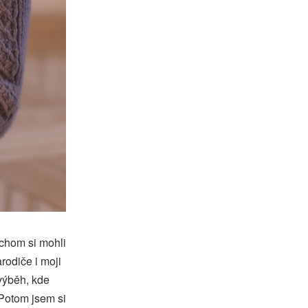
ychom si mohli
arodiče i moji
 výběh, kde
 Potom jsem si