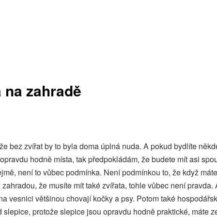
a na zahradě
 že bez zvířat by to byla doma úplná nuda. A pokud bydlíte někd
opravdu hodně místa, tak předpokládám, že budete mít asi spous
jmě, není to vůbec podmínka. Není podmínkou to, že když mát
 zahradou, že musíte mít také zvířata, tohle vůbec není pravda. A
 na vesnici většinou chovají kočky a psy. Potom také hospodářsk
d slepice, protože slepice jsou opravdu hodně praktické, máte z