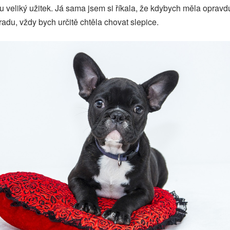
u veliký užitek. Já sama jsem si říkala, že kdybych měla opravd
radu, vždy bych určitě chtěla chovat slepice.