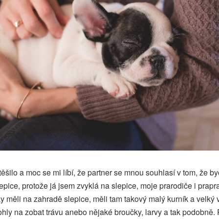
ěšilo a moc se mi líbí, že partner se mnou souhlasí v tom, že b
lepice, protože já jsem zvyklá na slepice, moje prarodiče i prapr
y měli na zahradě slepice, měli tam takový malý kurník a velký
ohly na zobat trávu anebo nějaké broučky, larvy a tak podobně.