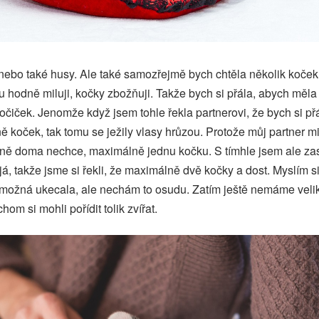
nebo také husy. Ale také samozřejmě bych chtěla několik koček. 
 hodně miluji, kočky zbožňuji. Takže bych si přála, abych měl
očiček. Jenomže když jsem tohle řekla partnerovi, že bych si přá
 koček, tak tomu se ježily vlasy hrůzou. Protože můj partner mi ř
ně doma nechce, maximálně jednu kočku. S tímhle jsem ale za
já, takže jsme si řekli, že maximálně dvě kočky a dost. Myslím s
í možná ukecala, ale nechám to osudu. Zatím ještě nemáme vel
om si mohli pořídit tolik zvířat.