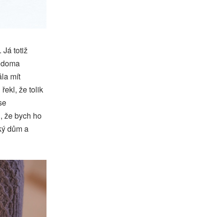
Já totiž
a doma
la mít
ekl, že tolik
se
i, že bych ho
iký dům a