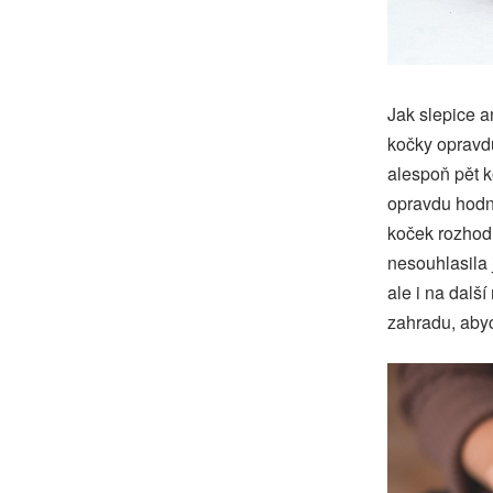
Jak slepice a
kočky opravdu
alespoň pět k
opravdu hodně
koček rozhod
nesouhlasila 
ale i na dalš
zahradu, abych