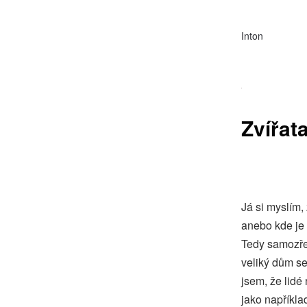
Inton
Zvířat
Já si myslím,
anebo kde je 
Tedy samozře
veliký dům se
jsem, že lidé
jako napříkla