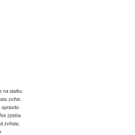
e na statku
tu zvířat.
e opravdu
le zjistila
á zvířata,
e